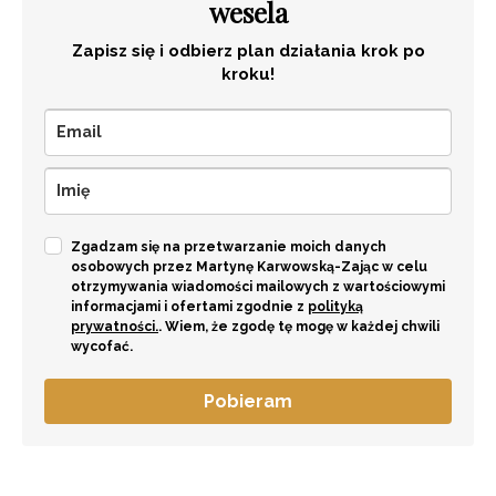
wesela
Zapisz się i odbierz plan działania krok po
kroku!
Zgadzam się na przetwarzanie moich danych
osobowych przez Martynę Karwowską-Zając w celu
otrzymywania wiadomości mailowych z wartościowymi
informacjami i ofertami zgodnie z
polityką
prywatności.
. Wiem, że zgodę tę mogę w każdej chwili
wycofać.
Pobieram