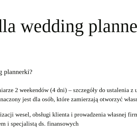
 dla wedding plan
g plannerki?
rze 2 weekendów (4 dni) – szczegóły do ustalenia z u
czony jest dla osób, które zamierzają otworzyć własn
acji wesel, obsługi klienta i prowadzenia własnej fir
em i specjalistą ds. finansowych