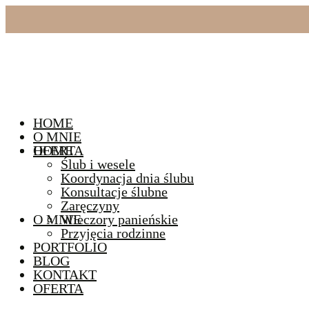
HOME
O MNIE
HOME
OFERTA
Ślub i wesele
Koordynacja dnia ślubu
Konsultacje ślubne
Zaręczyny
O MNIE
Wieczory panieńskie
Przyjęcia rodzinne
PORTFOLIO
BLOG
KONTAKT
OFERTA