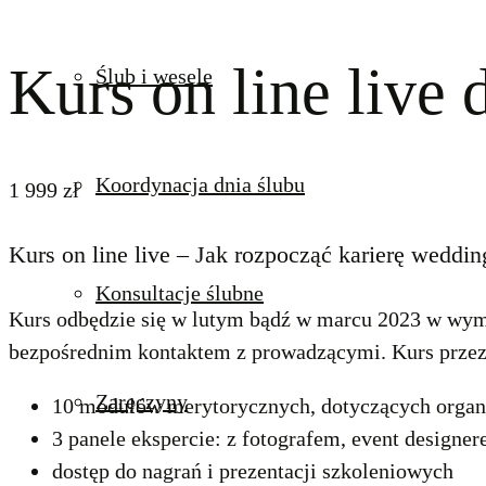
Kurs on line live
Ślub i wesele
Koordynacja dnia ślubu
1 999
zł
Kurs on line live – Jak rozpocząć karierę weddin
Konsultacje ślubne
Kurs odbędzie się w lutym bądź w marcu 2023 w wymia
bezpośrednim kontaktem z prowadzącymi. Kurs przezna
Zaręczyny
10 modułów merytorycznych, dotyczących organiz
3 panele ekspercie: z fotografem, event designer
dostęp do nagrań i prezentacji szkoleniowych