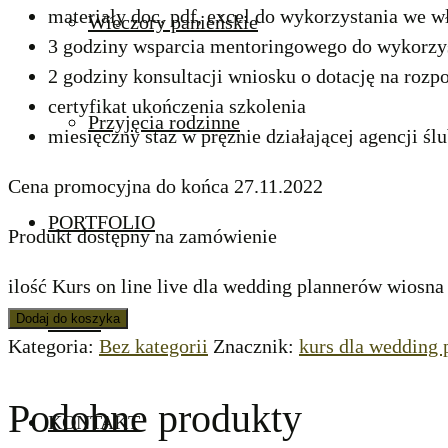
materiały doc, pdf, excel do wykorzystania we w
Wieczory panieńskie
3 godziny wsparcia mentoringowego do wykorzy
2 godziny konsultacji wniosku o dotację na rozp
certyfikat ukończenia szkolenia
Przyjęcia rodzinne
miesięczny staż w prężnie działającej agencji śl
Cena promocyjna do końca 27.11.2022
PORTFOLIO
Produkt dostępny na zamówienie
ilość Kurs on line live dla wedding plannerów wiosna
Dodaj do koszyka
BLOG
Kategoria:
Bez kategorii
Znacznik:
kurs dla wedding
Podobne produkty
KONTAKT