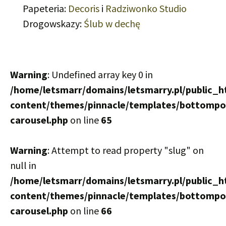
Papeteria:
Decoris
i
Radziwonko Studio
Drogowskazy:
Ślub w dechę
Warning
: Undefined array key 0 in
/home/letsmarr/domains/letsmarry.pl/public_h
content/themes/pinnacle/templates/bottompor
carousel.php
on line
65
Warning
: Attempt to read property "slug" on
null in
/home/letsmarr/domains/letsmarry.pl/public_h
content/themes/pinnacle/templates/bottompor
carousel.php
on line
66