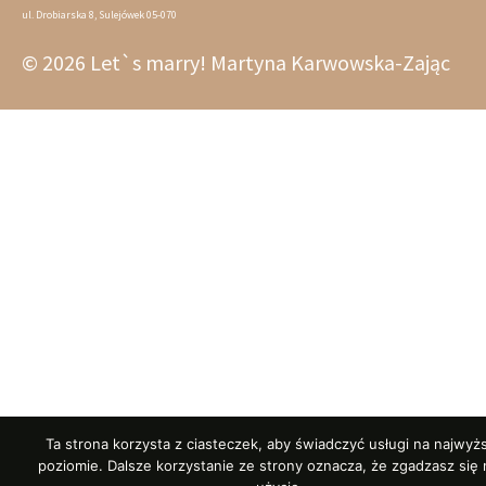
ul. Drobiarska 8, Sulejówek 05-070
© 2026 Let`s marry! Martyna Karwowska-Zając
Ta strona korzysta z ciasteczek, aby świadczyć usługi na najwy
poziomie. Dalsze korzystanie ze strony oznacza, że zgadzasz się 