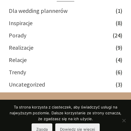
Dla wedding plannerów
(1)
Inspiracje
(8)
Porady
(24)
Realizacje
(9)
Relacje
(4)
Trendy
(6)
Uncategorized
(3)
Ta strona korzysta z ciasteczek, aby świadczyć usługi na
najwyższym poziomie. Dalsze korzystanie ze strony oznacza,
ul. Drobiarska 8, Sulejówek 05-070
że zgadzasz się na ich użycie.
© 2026 Let`s marry! Martyna Karwowska-Zając
Zgoda
Dowiedz się więcej