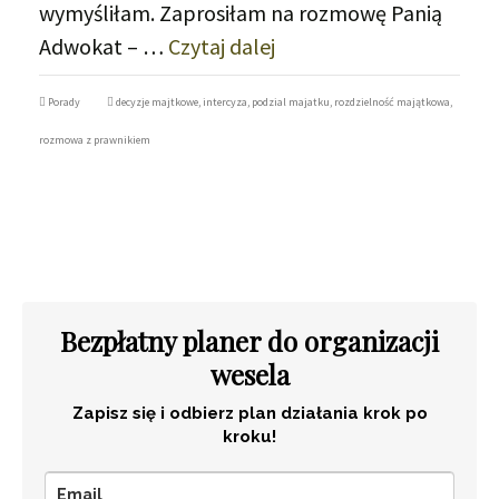
wymyśliłam. Zaprosiłam na rozmowę Panią
Adwokat – …
Czytaj dalej
Porady
decyzje majtkowe
,
intercyza
,
podzial majatku
,
rozdzielność majątkowa
,
rozmowa z prawnikiem
Bezpłatny planer do organizacji
wesela
Zapisz się i odbierz plan działania krok po
kroku!