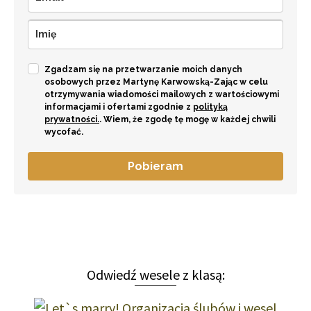
Zgadzam się na przetwarzanie moich danych
osobowych przez Martynę Karwowską-Zając w celu
otrzymywania wiadomości mailowych z wartościowymi
informacjami i ofertami zgodnie z
polityką
prywatności.
. Wiem, że zgodę tę mogę w każdej chwili
wycofać.
Pobieram
Odwiedź wesele z klasą: