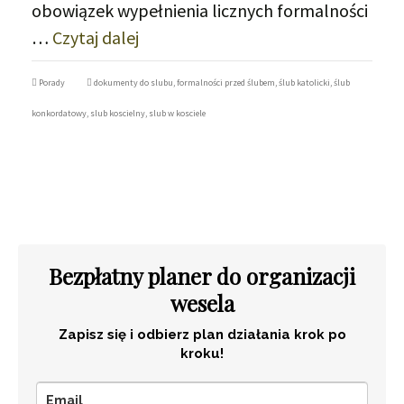
obowiązek wypełnienia licznych formalności
…
Czytaj dalej
Porady
dokumenty do slubu
,
formalności przed ślubem
,
ślub katolicki
,
ślub
konkordatowy
,
slub koscielny
,
slub w kosciele
Bezpłatny planer do organizacji
wesela
Zapisz się i odbierz plan działania krok po
kroku!