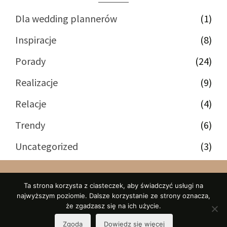
Dla wedding plannerów
(1)
Inspiracje
(8)
Porady
(24)
Realizacje
(9)
Relacje
(4)
Trendy
(6)
Uncategorized
(3)
Ta strona korzysta z ciasteczek, aby świadczyć usługi na
najwyższym poziomie. Dalsze korzystanie ze strony oznacza,
ul. Drobiarska 8, Sulejówek 05-070
że zgadzasz się na ich użycie.
© 2026 Let`s marry! Martyna Karwowska-Zając
Zgoda
Dowiedz się więcej