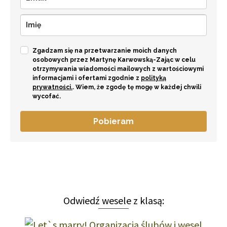
Zgadzam się na przetwarzanie moich danych
osobowych przez Martynę Karwowską-Zając w celu
otrzymywania wiadomości mailowych z wartościowymi
informacjami i ofertami zgodnie z
polityką
prywatności.
. Wiem, że zgodę tę mogę w każdej chwili
wycofać.
Pobieram
Odwiedź wesele z klasą: