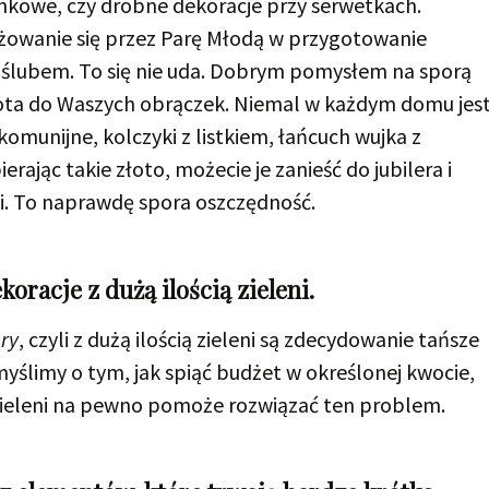
tunkowe, czy drobne dekoracje przy serwetkach.
owanie się przez Parę Młodą w przygotowanie
d ślubem. To się nie uda. Dobrym pomysłem na sporą
złota do Waszych obrączek. Niemal w każdym domu jes
komunijne, kolczyki z listkiem, łańcuch wujka z
rając takie złoto, możecie je zanieść do jubilera i
ki. To naprawdę spora oszczędność.
racje z dużą ilością zieleni.
ry
, czyli z dużą ilością zieleni są zdecydowanie tańsze
myślimy o tym, jak spiąć budżet w określonej kwocie,
ą zieleni na pewno pomoże rozwiązać ten problem.