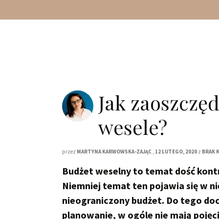
Jak zaoszczędz
wesele?
przez
MARTYNA KARWOWSKA-ZAJĄC
,
12 LUTEGO, 2020
z
BRAK 
Budżet weselny to temat dość kontr
Niemniej temat ten pojawia się w 
nieograniczony budżet. Do tego doc
planowanie, w ogóle nie mają pojęcia