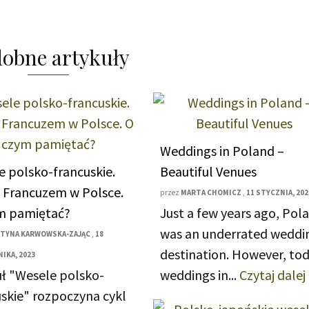
obne artykuły
Weddings in Poland –
e polsko-francuskie.
Beautiful Venues
z Francuzem w Polsce.
przez
MARTA CHOMICZ
,
11 STYCZNIA, 202
m pamiętać?
Just a few years ago, Pol
was an underrated weddi
TYNA KARWOWSKA-ZAJĄC
,
18
destination. However, to
IKA, 2023
uł "Wesele polsko-
weddings in...
Czytaj dalej
uskie" rozpoczyna cykl