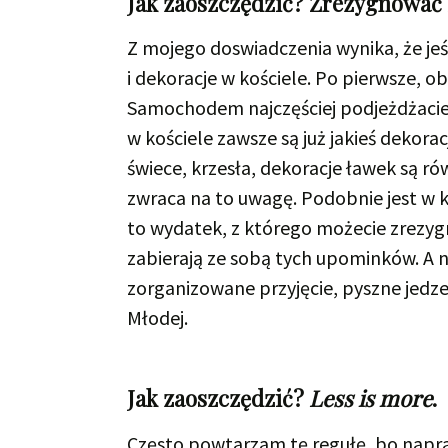
Jak zaoszczędzić? Zrezygnować z
Z mojego doswiadczenia wynika, że jeś
i dekoracje w kościele. Po pierwsze, o
Samochodem najczęściej podjeżdżacie 
w kościele zawsze są już jakieś dekor
świece, krzesła, dekoracje ławek są r
zwraca na to uwagę. Podobnie jest w 
to wydatek, z którego możecie zrezyg
zabierają ze sobą tych upominków. A 
zorganizowane przyjęcie, pyszne jedze
Młodej.
Jak zaoszczędzić?
Less is more
.
Często powtarzam tę regułę, bo napr