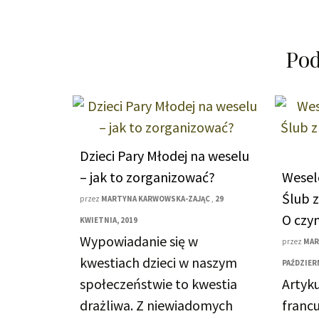
Pod
Dzieci Pary Młodej na weselu
– jak to zorganizować?
Wesel
Ślub 
przez
MARTYNA KARWOWSKA-ZAJĄC
,
29
O czy
KWIETNIA, 2019
Wypowiadanie się w
przez
MAR
kwestiach dzieci w naszym
PAŹDZIERN
społeczeństwie to kwestia
Artyk
drażliwa. Z niewiadomych
franc