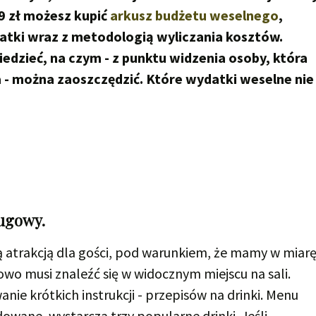
9 zł możesz kupić
arkusz budżetu weselnego
,
atki wraz z metodologią wyliczania kosztów.
edzieć, na czym - z punktu widzenia osoby, która
a - można zaoszczędzić. Które wydatki weselne nie
ugowy.
atrakcją dla gości, pod warunkiem, że mamy w miar
o musi znaleźć się w widocznym miejscu na sali.
e krótkich instrukcji - przepisów na drinki. Menu
wane, wystarczą trzy popularne drinki. Jeśli