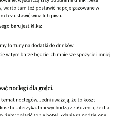
, warto tam też postawić napoje gazowane w
m też ustawić wina lub piwa.
go baru jest kilka:
emy fortuny na dodatki do drinków,
się w tym barze będzie ich mniejsze spożycie i mniej
ać noclegi dla gości.
 temat noclegów. Jedni uważają, że to koszt
kosztu talerzyka. Inni wychodzą z założenia, że dla
 żeby opłacić sobie hotel. Zdania są podzielone.