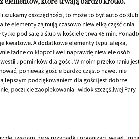
 elementów, które trwają bardzo krótko.
li szukamy oszczędności, to może to być auto do ślub
ba te elementy zajmują czasowo niewielką część dnia.
tylko pod salę a ślub w kościele trwa 45 min. Ponadt
acje kwiatowe. A dodatkowe elementy typu: alejka,
ównie ładne co kłopotliwe i naprawdę niewiele osób
kwestii upominków dla gości. W moim przekonaniu jes
nować, ponieważ goście bardzo często nawet nie
najlepszym podziękowaniem dla gości jest dobrze
nie, poczucie zaopiekowania i widok szczęśliwej Pary
awdę uważam, że w przypadku organizacji wesel "mni