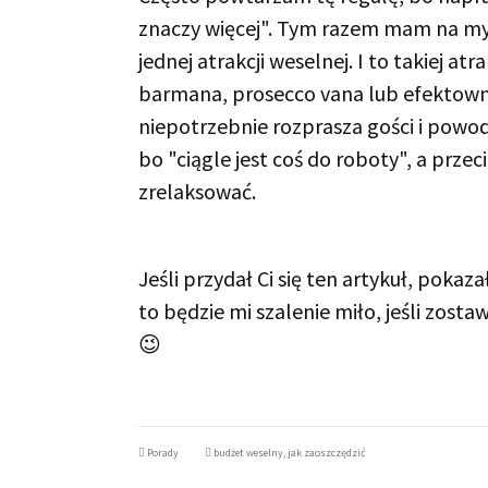
znaczy więcej". Tym razem mam na myś
jednej atrakcji weselnej. I to takiej atr
barmana, prosecco vana lub efektown
niepotrzebnie rozprasza gości i powoduj
bo "ciągle jest coś do roboty", a przec
zrelaksować.
Jeśli przydał Ci się ten artykuł, pokaz
to będzie mi szalenie miło, jeśli zost
😉
Porady
budżet weselny
,
jak zaoszczędzić