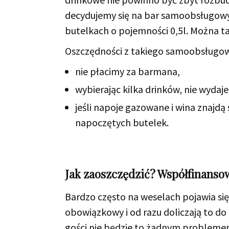
decydujemy się na bar samoobsługowy
butelkach o pojemności 0,5l. Można ta
Oszczędności z takiego samoobsługowe
nie płacimy za barmana,
wybierając kilka drinków, nie wydaj
jeśli napoje gazowane i wina znajdą 
napoczętych butelek.
Jak zaoszczędzić? Współfinansow
Bardzo często na weselach pojawia się
obowiązkowy i od razu doliczają to do 
gości nie będzie to żadnym problemem,