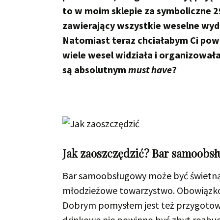
to w moim sklepie za symboliczne 2
zawierający wszystkie weselne wyd
Natomiast teraz chciałabym Ci powi
wiele wesel widziała i organizował
są absolutnym
must have
?
Jak zaoszczędzić? Bar samoobsł
Bar samoobsługowy może być świetną 
młodzieżowe towarzystwo. Obowiązkow
Dobrym pomysłem jest też przygotowani
drinkowe nie powinno być zbyt rozbudo