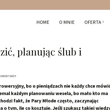
HOME
O MNIE
OFERTA
ić, planując ślub i
KOMENTARZY
owersyjny, bo o pieniądzach nie każdy chce mówić
niemal każdym planowaniu wesela, bo mało kto ma
hodzi fakt, że Pary Młode często, zaczynając
 o tym, ile co kosztuje. Jeśli szukasz takiej wiedz